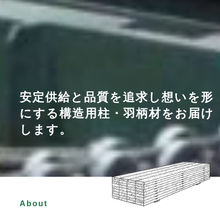
安定供給と品質を追求し
想いを形
にする構造用柱・羽柄材を
お届け
します。
About