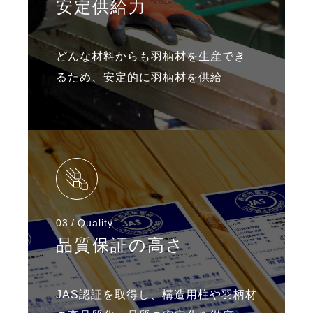
安定供給力
どんな材料からも羽柄材を生産でき
るため、
安定的に羽柄材を供給
03
Quality
品質保証の高さ
JAS認証を取得し、構造用柱や羽柄材