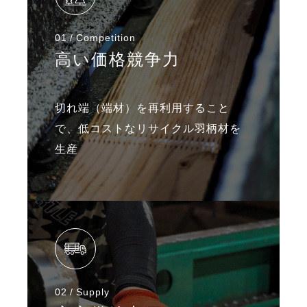
01
Competition
高い価格競争力
切れ端（端材）を再利用すること
で、
低コストなリサイクル羽柄材を
生産
02
Supply